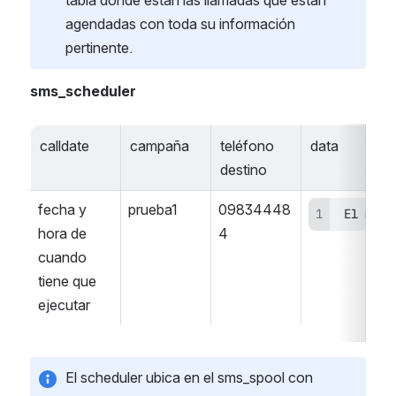
tabla donde están las llamadas que están 
agendadas con toda su información 
pertinente.
sms_scheduler
calldate
campaña
teléfono 
data
destino
fecha y 
prueba1
09834448
 El mens
hora de 
4
cuando 
tiene que 
ejecutar
El scheduler ubica en el sms_spool con 