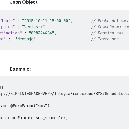
Json Object
lldate"
:
"2015-10-11 15:00:00"
,
// Fecha del sms
mpaign"
:
"Ventas->"
,
// Campaña marca
stination"
:
"098344484"
,
// Destino sms
ta"
:
"Mensaje"
// Texto sms
Example: