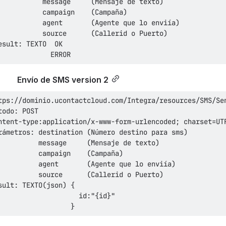
             ERROR
Envío de SMS version 2
                  }