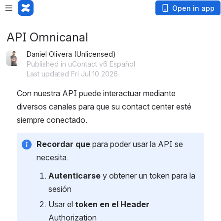
Open in app
API Omnicanal
Daniel Olivera (Unlicensed)
Published in uContact v6 Español
Last updated Fri Jul 10 2026
Con nuestra API puede interactuar mediante 
diversos canales para que su contact center esté 
siempre conectado.
Recordar que 
para poder usar la API se 
necesita.
Autenticarse
 y obtener un token para la 
sesión
Usar el 
token en el Header 
Authorization