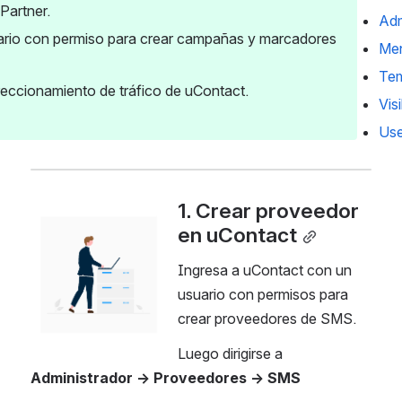
Partner.
Adm
ario con permiso para crear campañas y marcadores 
Men
Tem
reccionamiento de tráfico de uContact.
Vis
Us
1. Crear proveedor 
Open
en uContact
Ingresa a uContact con un 
usuario con permisos para 
crear proveedores de SMS.
Luego dirigirse a 
Administrador → Proveedores → SMS